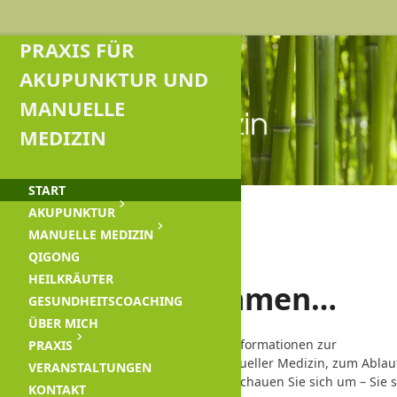
PRAXIS FÜR
AKUPUNKTUR UND
MANUELLE
MEDIZIN
START
AKUPUNKTUR
MANUELLE MEDIZIN
QIGONG
HEILKRÄUTER
Herzlich Willkommen…
GESUNDHEITSCOACHING
ÜBER MICH
 auf meiner Webseite. Sie finden hier Informationen zur
PRAXIS
irkungsweise von Akupunktur und Manueller Medizin, zum Ablau
VERANSTALTUNGEN
er Behandlung und zu meiner Person. Schauen Sie sich um – Sie 
KONTAKT