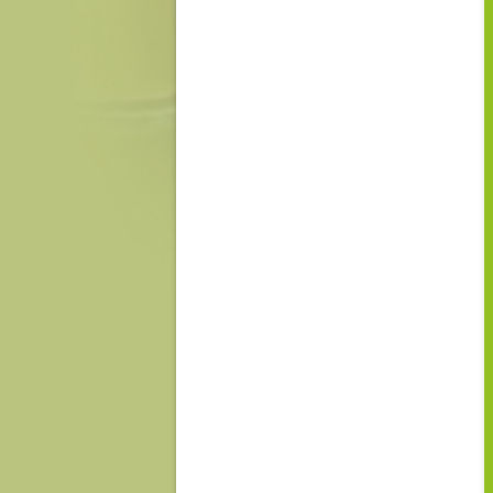
h
F
i
S
M