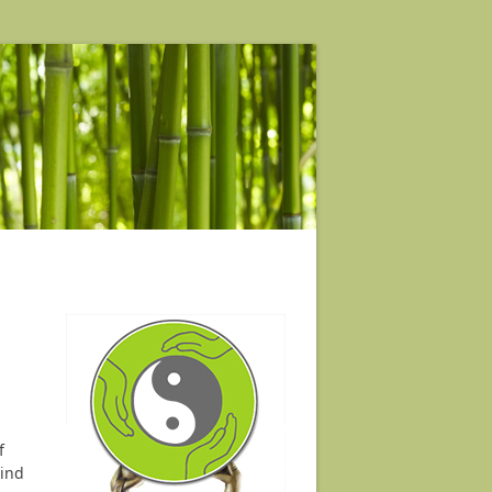
f
sind