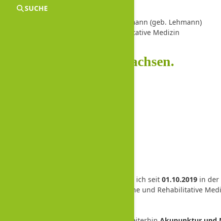
erzlich eingeladen!
SUCHE
Dr. med. Birgit Neumann (geb. Lehmann)
achärztin für Physikalische und Rehabilitative Medizin
… ins Gleichgewicht wachsen.
Sehr geehrte Patienten,
ch möchte Sie darüber informieren, dass ich seit
01.10.2019
in der
Kunstmann
als Fachärztin für Physikalische und Rehabilitative Mediz
teinweg 7-8.
eine Tätigkeitsschwerpunkte werden weiterhin
Akupunktur
und