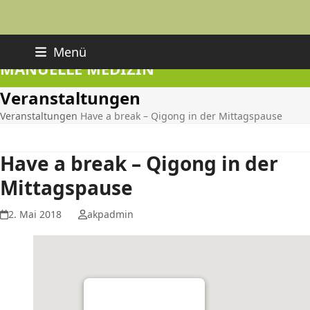
Skip
PRAXIS FÜR AKUPUNKTUR UND
Menü
to
MANUELLE MEDIZIN
content
Veranstaltungen
Veranstaltungen
Have a break – Qigong in der Mittagspause
Have a break – Qigong in der
Mittagspause
2. Mai 2018
akpadmin