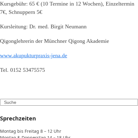
Kursgebühr: 65 € (10 Termine in 12 Wochen), Einzeltermin
7€, Schnuppern 5€
Kursleitung: Dr. med. Birgit Neumann
Qigonglehrerin der Münchner Qigong Akademie
www.akupukturpraxis-jena.de
Tel. 0152 53475575
Search
Sprechzeiten
Montag bis Freitag 8 – 12 Uhr
Montag & Donnerstag 14 – 18 Uhr