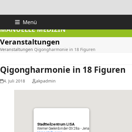
Skip
PRAXIS FÜR AKUPUNKTUR UND
Menü
to
MANUELLE MEDIZIN
content
Veranstaltungen
Veranstaltungen
Qigongharmonie in 18 Figuren
Qigongharmonie in 18 Figuren
4. Juli 2018
akpadmin
Stadtteilzentrum LISA
Werner-Seelenbinder-Str.28a - Jena